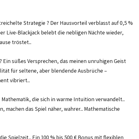
eichelte Strategie ? Der Hausvorteil verblasst auf 0,5 %
r Live-Blackjack belebt die nebligen Nächte wieder,
ause tröstet..
 ? Ein süßes Versprechen, das meinen unruhigen Geist
lität für seltene, aber blendende Ausbrüche –
nt vibriert..
LLC, 1204
Mathematik, die sich in warme Intuition verwandelt..
o receive
viced by
gen, machen das Spiel näher, wahrer.. Mathematische
e Spielzeit.. Ein 100 % bis 500 € Bonus mit flexiblen