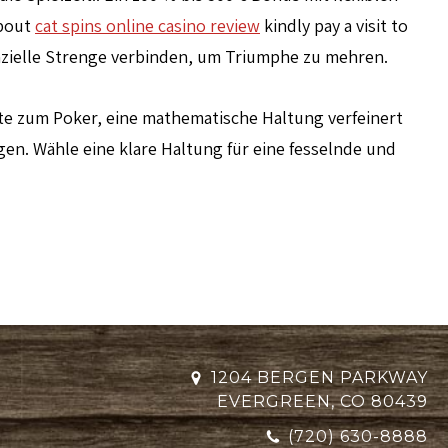
about
cat spins online casino review
kindly pay a visit to
nzielle Strenge verbinden, um Triumphe zu mehren.
tte zum Poker, eine mathematische Haltung verfeinert
gen. Wähle eine klare Haltung für eine fesselnde und
1204 BERGEN PARKWAY
EVERGREEN, CO 80439
(720) 630-8888