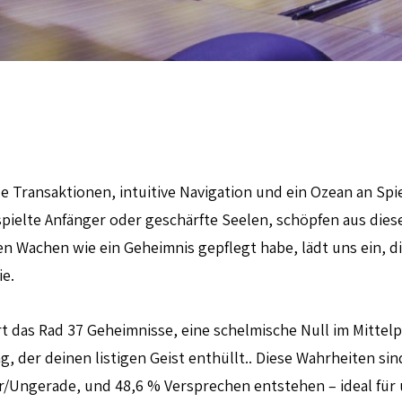
e Transaktionen, intuitive Navigation und ein Ozean an Spie
 verspielte Anfänger oder geschärfte Seelen, schöpfen aus di
N UP FOR UPDATES!
nen Wachen wie ein Geheimnis gepflegt habe, lädt uns ein,
latest news from The Wild Game in your inbox and stay up to dat
ie.
ng going on. Also, receive exclusive eCLub offers!
t das Rad 37 Geheimnisse, eine schelmische Null im Mittelpu
ng, der deinen listigen Geist enthüllt.. Diese Wahrheiten s
Ungerade, und 48,6 % Versprechen entstehen – ideal für u