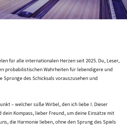
len für alle internationalen Herzen seit 2025. Du, Leser,
esen probabilistischen Wahrheiten für lebendigere und
 die Sprünge des Schicksals vorauszusehen und
e on 
nkt – welcher süße Wirbel, den ich liebe !. Dieser
ind dein Kompass, lieber Freund, um deine Einsätze mit
ns, die Harmonie lieben, ohne den Sprung des Spiels